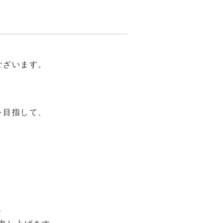
。
ございます。
を目指して、
、
、