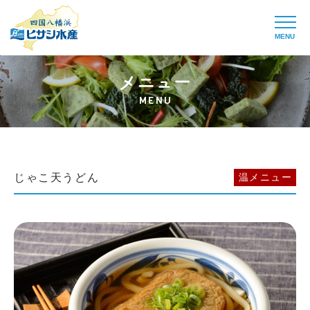
MENU
MENU
じゃこ天うどん
温メニュー