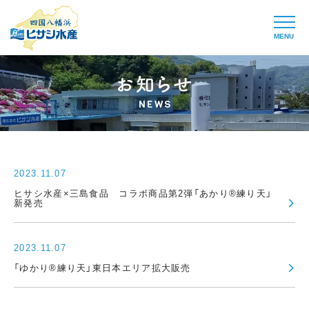
MENU
NEWS
2023.11.07
ヒサシ水産×三島食品 コラボ商品第2弾「あかり®練り天」
新発売
2023.11.07
「ゆかり®練り天」東日本エリア拡大販売