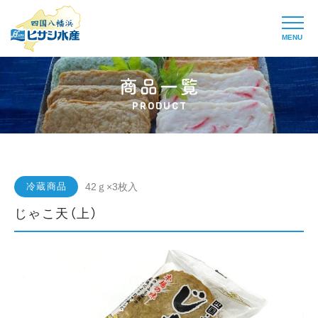
MENU
PRODUCT
冷蔵商品
42ｇ×3枚入
じゃこ天（上）