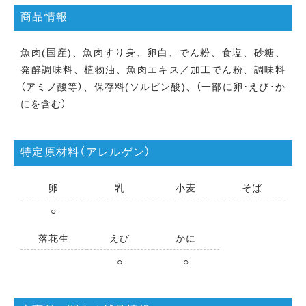
商品情報
魚肉(国産)、魚肉すり身、卵白、でん粉、食塩、砂糖、
発酵調味料、植物油、魚肉エキス／加工でん粉、調味料
（アミノ酸等）、保存料(ソルビン酸)、（一部に卵･えび･か
にを含む）
特定原材料（アレルゲン）
卵
乳
小麦
そば
○
落花生
えび
かに
○
○