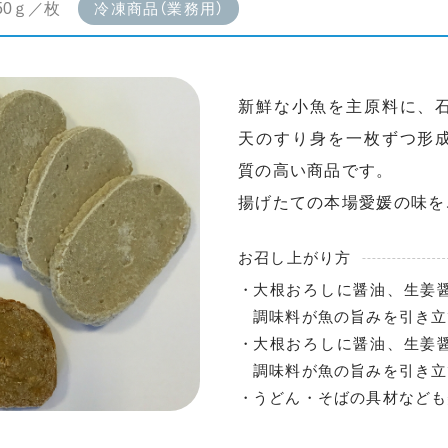
50ｇ／枚
冷凍商品（業務用）
新鮮な小魚を主原料に、
天のすり身を一枚ずつ形
質の高い商品です。
揚げたての本場愛媛の味を
お召し上がり方
大根おろしに醤油、生姜
調味料が魚の旨みを引き立
大根おろしに醤油、生姜
調味料が魚の旨みを引き立
うどん・そばの具材なども