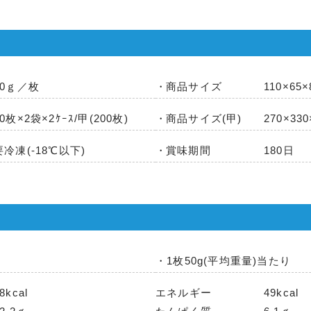
50ｇ／枚
商品サイズ
110×65
50枚×2袋×2ｹｰｽ/甲(200枚)
商品サイズ(甲)
270×33
要冷凍(-18℃以下)
賞味期間
180日
・1枚50g(平均重量)当たり
8kcal
エネルギー
49kcal