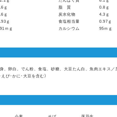
2.2ｇ
たんぱく質
6.1ｇ
.6ｇ
脂 質
0.8ｇ
.6ｇ
炭水化物
4.3ｇ
.93ｇ
食塩相当量
0.97ｇ
191ｍｇ
カルシウム
95ｍｇ
り身、卵白、でん粉、食塩、砂糖、大豆たん白、魚肉エキス／
･えび･かに･大豆を含む）
小麦
そば
落花生