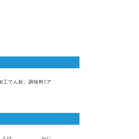
加工でん粉、調味料（ア
えび
かに