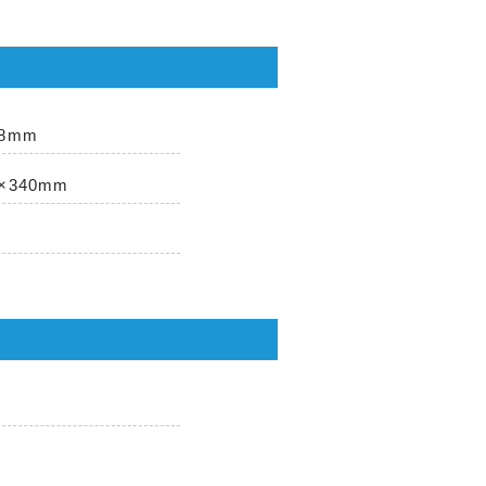
×8mm
0×340mm