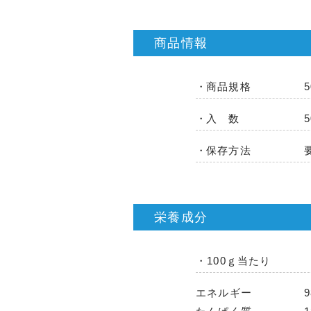
商品情報
商品規格
入 数
保存方法
栄養成分
・100ｇ当たり
エネルギー
9