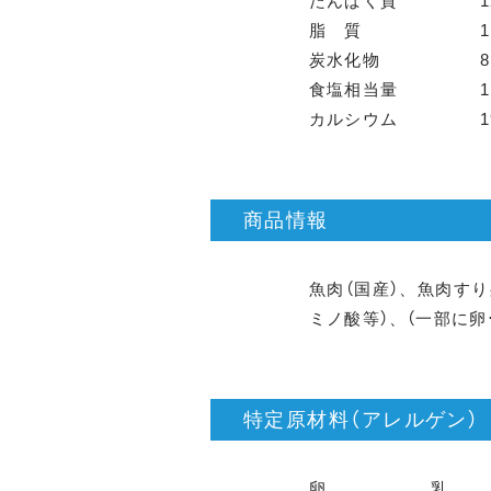
たんぱく質
1
脂 質
1
炭水化物
8
食塩相当量
1
カルシウム
商品情報
魚肉（国産）、魚肉す
ミノ酸等）、（一部に卵
特定原材料（アレルゲン）
卵
乳